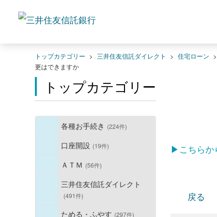
トップカテゴリー
>
三井住友信託ダイレクト
>
住宅ローン
更はできますか
トップカテゴリー
各種お手続き
(224件)
口座開設
(19件)
▶こちらか
ＡＴＭ
(56件)
三井住友信託ダイレクト
戻る
(491件)
ためる・ふやす
(297件)