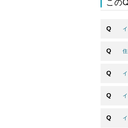
この
イ
住
イ
イ
イ