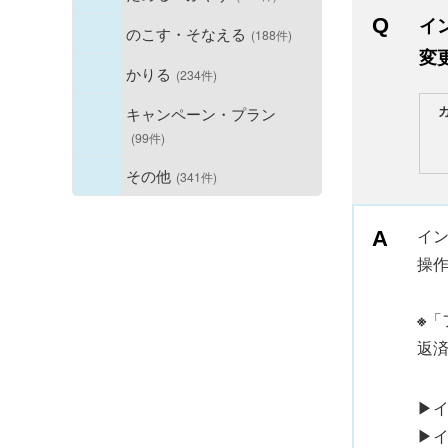
イ
のこす・そなえる
(188件)
変
かりる
(234件)
キャンペーン・プラン
(99件)
その他
(341件)
イ
操
※
「
返
▶
▶