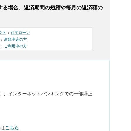
する場合、返済期間の短縮や毎月の返済額の
クト
>
住宅ローン
>
新規申込の方
>
ご利用中の方
合は、インターネットバンキングでの一部繰上
合は
こちら