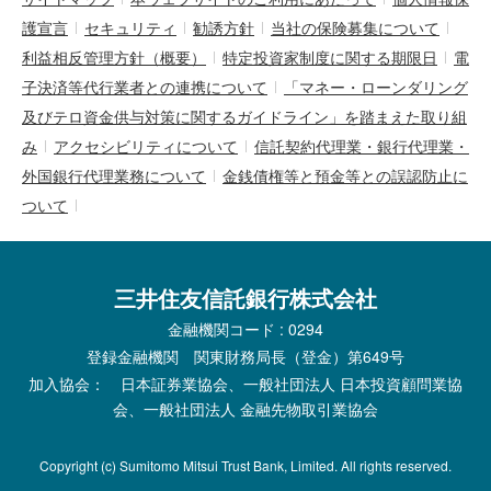
護宣言
セキュリティ
勧誘方針
当社の保険募集について
利益相反管理方針（概要）
特定投資家制度に関する期限日
電
子決済等代行業者との連携について
「マネー・ローンダリング
及びテロ資金供与対策に関するガイドライン」を踏まえた取り組
み
アクセシビリティについて
信託契約代理業・銀行代理業・
外国銀行代理業務について
金銭債権等と預金等との誤認防止に
ついて
三井住友信託銀行株式会社
金融機関コード : 0294
登録金融機関 関東財務局長（登金）第649号
加入協会： 日本証券業協会、一般社団法人 日本投資顧問業協
会、一般社団法人 金融先物取引業協会
Copyright (c) Sumitomo Mitsui Trust Bank, Limited. All rights reserved.