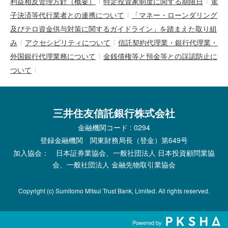
利益相反管理方針（概要）
特定投資家制度に関する期限日
電
子決済等代行業者との連携について
「マネー・ローンダリング
及びテロ資金供与対策に関するガイドライン」を踏まえた取り組
み
アクセシビリティについて
信託契約代理業・銀行代理業・
外国銀行代理業務について
金銭債権等と預金等との誤認防止に
ついて
三井住友信託銀行株式会社
金融機関コード : 0294
登録金融機関 関東財務局長（登金）第649号
加入協会： 日本証券業協会、一般社団法人 日本投資顧問業協
会、一般社団法人 金融先物取引業協会
Copyright (c) Sumitomo Mitsui Trust Bank, Limited. All rights reserved.
Powered by