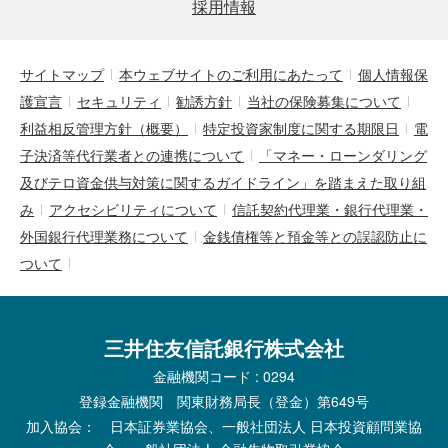
採用情報
サイトマップ
本ウェブサイトのご利用にあたって
個人情報保
護宣言
セキュリティ
勧誘方針
当社の保険募集について
利益相反管理方針（概要）
特定投資家制度に関する期限日
電
子決済等代行業者との連携について
「マネー・ローンダリング
及びテロ資金供与対策に関するガイドライン」を踏まえた取り組
み
アクセシビリティについて
信託契約代理業・銀行代理業・
外国銀行代理業務について
金銭債権等と預金等との誤認防止に
ついて
三井住友信託銀行株式会社
金融機関コード : 0294
登録金融機関 関東財務局長（登金）第649号
加入協会： 日本証券業協会、一般社団法人 日本投資顧問業協