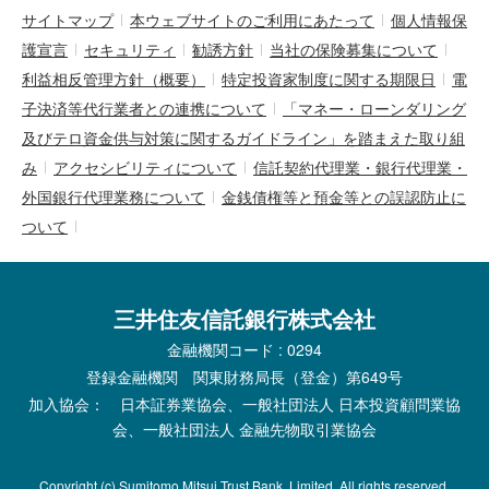
サイトマップ
本ウェブサイトのご利用にあたって
個人情報保
護宣言
セキュリティ
勧誘方針
当社の保険募集について
利益相反管理方針（概要）
特定投資家制度に関する期限日
電
子決済等代行業者との連携について
「マネー・ローンダリング
及びテロ資金供与対策に関するガイドライン」を踏まえた取り組
み
アクセシビリティについて
信託契約代理業・銀行代理業・
外国銀行代理業務について
金銭債権等と預金等との誤認防止に
ついて
三井住友信託銀行株式会社
金融機関コード : 0294
登録金融機関 関東財務局長（登金）第649号
加入協会： 日本証券業協会、一般社団法人 日本投資顧問業協
会、一般社団法人 金融先物取引業協会
Copyright (c) Sumitomo Mitsui Trust Bank, Limited. All rights reserved.