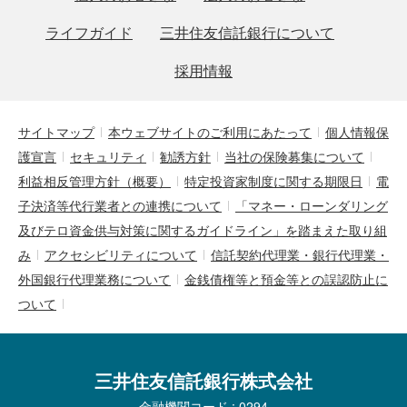
ライフガイド
三井住友信託銀行について
採用情報
サイトマップ
本ウェブサイトのご利用にあたって
個人情報保
護宣言
セキュリティ
勧誘方針
当社の保険募集について
利益相反管理方針（概要）
特定投資家制度に関する期限日
電
子決済等代行業者との連携について
「マネー・ローンダリング
及びテロ資金供与対策に関するガイドライン」を踏まえた取り組
み
アクセシビリティについて
信託契約代理業・銀行代理業・
外国銀行代理業務について
金銭債権等と預金等との誤認防止に
ついて
三井住友信託銀行株式会社
金融機関コード : 0294