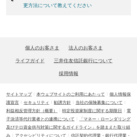
更方法について教えてください
個人のお客さま
法人のお客さま
ライフガイド
三井住友信託銀行について
採用情報
サイトマップ
本ウェブサイトのご利用にあたって
個人情報保
護宣言
セキュリティ
勧誘方針
当社の保険募集について
利益相反管理方針（概要）
特定投資家制度に関する期限日
電
子決済等代行業者との連携について
「マネー・ローンダリング
及びテロ資金供与対策に関するガイドライン」を踏まえた取り組
み
アクセシビリティについて
信託契約代理業・銀行代理業・