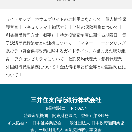
サイトマップ
本ウェブサイトのご利用にあたって
個人情報保
護宣言
セキュリティ
勧誘方針
当社の保険募集について
利益相反管理方針（概要）
特定投資家制度に関する期限日
電
子決済等代行業者との連携について
「マネー・ローンダリング
及びテロ資金供与対策に関するガイドライン」を踏まえた取り組
み
アクセシビリティについて
信託契約代理業・銀行代理業・
外国銀行代理業務について
金銭債権等と預金等との誤認防止に
ついて
三井住友信託銀行株式会社
金融機関コード : 0294
登録金融機関 関東財務局長（登金）第649号
加入協会： 日本証券業協会、一般社団法人 日本投資顧問業協
会、一般社団法人 金融先物取引業協会