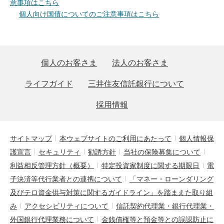
意事項はこちら
個人向け国債についてのご注意事項はこちら
個人のお客さま
法人のお客さま
ライフガイド
三井住友信託銀行について
採用情報
サイトマップ
本ウェブサイトのご利用にあたって
個人情報保
護宣言
セキュリティ
勧誘方針
当社の保険募集について
利益相反管理方針（概要）
特定投資家制度に関する期限日
電
子決済等代行業者との連携について
「マネー・ローンダリング
及びテロ資金供与対策に関するガイドライン」を踏まえた取り組
み
アクセシビリティについて
信託契約代理業・銀行代理業・
外国銀行代理業務について
金銭債権等と預金等との誤認防止に