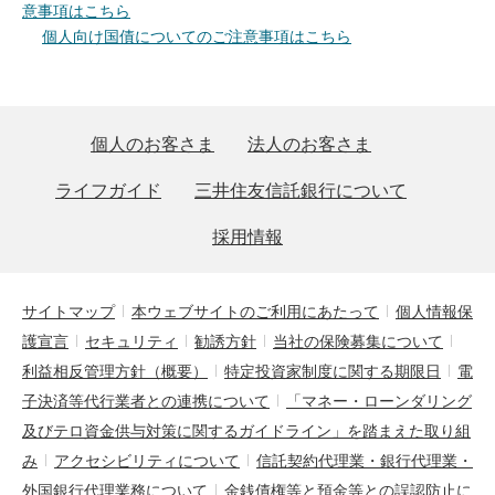
意事項はこちら
個人向け国債についてのご注意事項はこちら
個人のお客さま
法人のお客さま
ライフガイド
三井住友信託銀行について
採用情報
サイトマップ
本ウェブサイトのご利用にあたって
個人情報保
護宣言
セキュリティ
勧誘方針
当社の保険募集について
利益相反管理方針（概要）
特定投資家制度に関する期限日
電
子決済等代行業者との連携について
「マネー・ローンダリング
及びテロ資金供与対策に関するガイドライン」を踏まえた取り組
み
アクセシビリティについて
信託契約代理業・銀行代理業・
外国銀行代理業務について
金銭債権等と預金等との誤認防止に