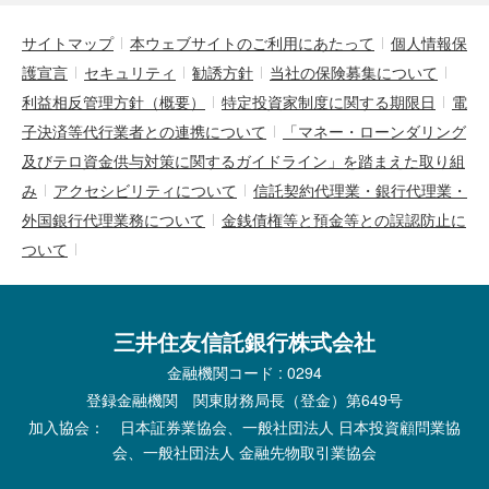
サイトマップ
本ウェブサイトのご利用にあたって
個人情報保
護宣言
セキュリティ
勧誘方針
当社の保険募集について
利益相反管理方針（概要）
特定投資家制度に関する期限日
電
子決済等代行業者との連携について
「マネー・ローンダリング
及びテロ資金供与対策に関するガイドライン」を踏まえた取り組
み
アクセシビリティについて
信託契約代理業・銀行代理業・
外国銀行代理業務について
金銭債権等と預金等との誤認防止に
ついて
三井住友信託銀行株式会社
金融機関コード : 0294
登録金融機関 関東財務局長（登金）第649号
加入協会： 日本証券業協会、一般社団法人 日本投資顧問業協
会、一般社団法人 金融先物取引業協会