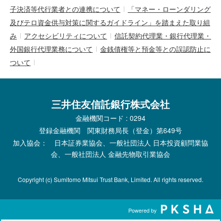
子決済等代行業者との連携について
「マネー・ローンダリング
及びテロ資金供与対策に関するガイドライン」を踏まえた取り組
み
アクセシビリティについて
信託契約代理業・銀行代理業・
外国銀行代理業務について
金銭債権等と預金等との誤認防止に
ついて
三井住友信託銀行株式会社
金融機関コード : 0294
登録金融機関 関東財務局長（登金）第649号
加入協会： 日本証券業協会、一般社団法人 日本投資顧問業協
会、一般社団法人 金融先物取引業協会
Copyright (c) Sumitomo Mitsui Trust Bank, Limited. All rights reserved.
Powered by