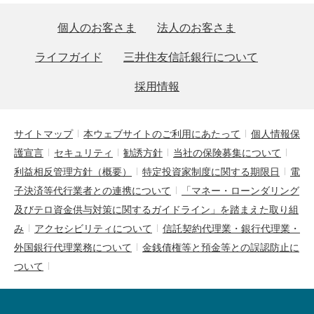
個人のお客さま
法人のお客さま
ライフガイド
三井住友信託銀行について
採用情報
サイトマップ
本ウェブサイトのご利用にあたって
個人情報保
護宣言
セキュリティ
勧誘方針
当社の保険募集について
利益相反管理方針（概要）
特定投資家制度に関する期限日
電
子決済等代行業者との連携について
「マネー・ローンダリング
及びテロ資金供与対策に関するガイドライン」を踏まえた取り組
み
アクセシビリティについて
信託契約代理業・銀行代理業・
外国銀行代理業務について
金銭債権等と預金等との誤認防止に
ついて