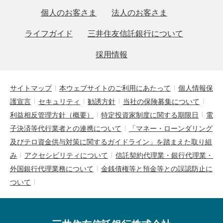
個人のお客さま
法人のお客さま
ライフガイド
三井住友信託銀行について
採用情報
サイトマップ
本ウェブサイトのご利用にあたって
個人情報保
護宣言
セキュリティ
勧誘方針
当社の保険募集について
利益相反管理方針（概要）
特定投資家制度に関する期限日
電
子決済等代行業者との連携について
「マネー・ローンダリング
及びテロ資金供与対策に関するガイドライン」を踏まえた取り組
み
アクセシビリティについて
信託契約代理業・銀行代理業・
外国銀行代理業務について
金銭債権等と預金等との誤認防止に
ついて