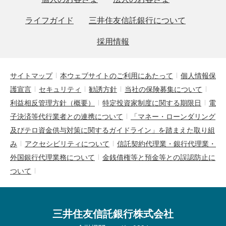
ライフガイド
三井住友信託銀行について
採用情報
サイトマップ
本ウェブサイトのご利用にあたって
個人情報保
護宣言
セキュリティ
勧誘方針
当社の保険募集について
利益相反管理方針（概要）
特定投資家制度に関する期限日
電
子決済等代行業者との連携について
「マネー・ローンダリング
及びテロ資金供与対策に関するガイドライン」を踏まえた取り組
み
アクセシビリティについて
信託契約代理業・銀行代理業・
外国銀行代理業務について
金銭債権等と預金等との誤認防止に
ついて
三井住友信託銀行株式会社