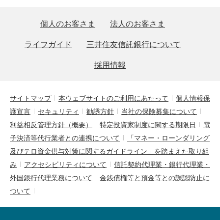
個人のお客さま
法人のお客さま
ライフガイド
三井住友信託銀行について
採用情報
サイトマップ
本ウェブサイトのご利用にあたって
個人情報保
護宣言
セキュリティ
勧誘方針
当社の保険募集について
利益相反管理方針（概要）
特定投資家制度に関する期限日
電
子決済等代行業者との連携について
「マネー・ローンダリング
及びテロ資金供与対策に関するガイドライン」を踏まえた取り組
み
アクセシビリティについて
信託契約代理業・銀行代理業・
外国銀行代理業務について
金銭債権等と預金等との誤認防止に
ついて