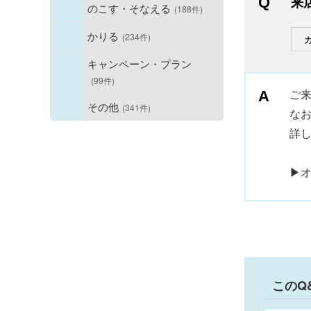
来
のこす・そなえる
(188件)
かりる
(234件)
キャンペーン・プラン
(99件)
ご
その他
(341件)
な
詳
▶
このQ