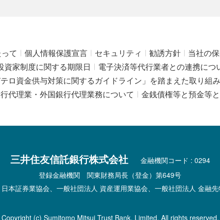
たって
個人情報保護宣言
セキュリティ
勧誘方針
当社の保
投資家制度に関する期限日
電子決済等代行業者との連携につ
びテロ資金供与対策に関するガイドライン」を踏まえた取り組
銀行代理業・外国銀行代理業務について
金銭債権等と預金等と
三井住友信託銀行株式会社
金融機関コード : 0294
登録金融機関 関東財務局長（登金）第649号
 日本証券業協会、一般社団法人 資産運用業協会、一般社団法人 金融先
Copyright (c) Sumitomo Mitsui Trust Bank, Limited. All rights reserved.