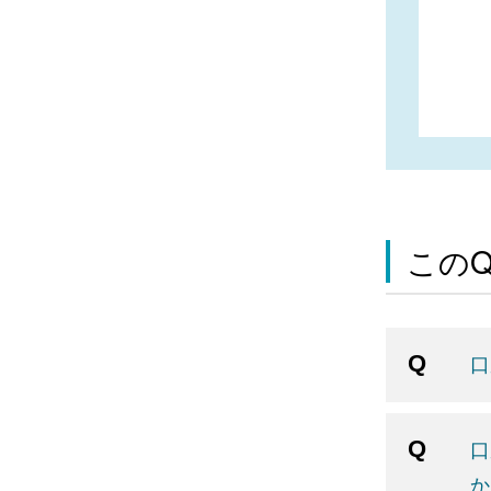
この
口
口
か