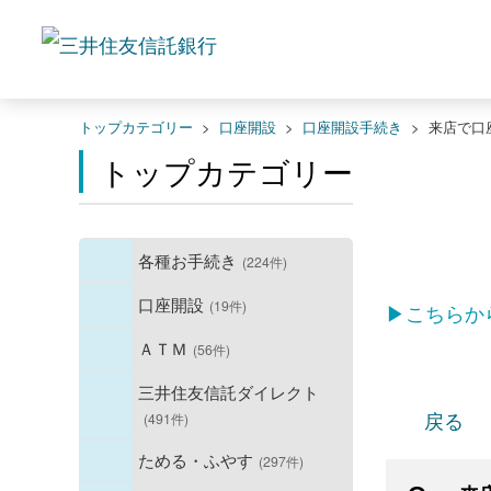
トップカテゴリー
>
口座開設
>
口座開設手続き
>
来店で口
トップカテゴリー
各種お手続き
(224件)
口座開設
(19件)
▶こちらか
ＡＴＭ
(56件)
三井住友信託ダイレクト
戻る
(491件)
ためる・ふやす
(297件)