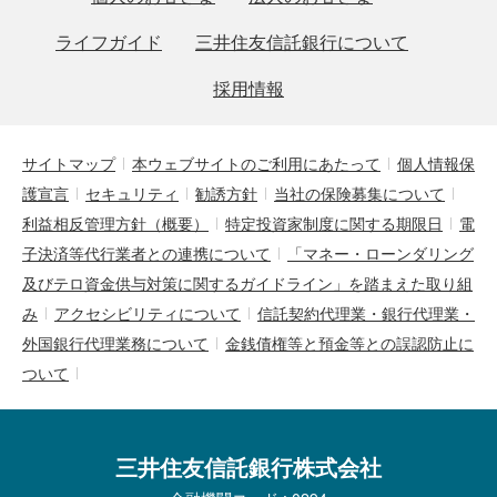
ライフガイド
三井住友信託銀行について
採用情報
サイトマップ
本ウェブサイトのご利用にあたって
個人情報保
護宣言
セキュリティ
勧誘方針
当社の保険募集について
利益相反管理方針（概要）
特定投資家制度に関する期限日
電
子決済等代行業者との連携について
「マネー・ローンダリング
及びテロ資金供与対策に関するガイドライン」を踏まえた取り組
み
アクセシビリティについて
信託契約代理業・銀行代理業・
外国銀行代理業務について
金銭債権等と預金等との誤認防止に
ついて
三井住友信託銀行株式会社