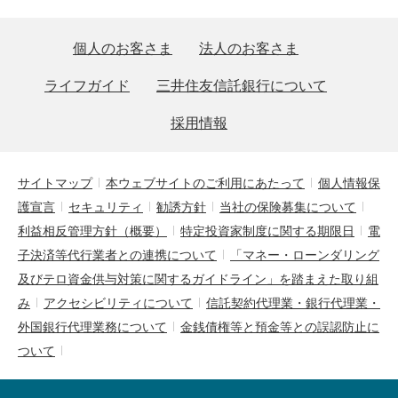
個人のお客さま
法人のお客さま
ライフガイド
三井住友信託銀行について
採用情報
サイトマップ
本ウェブサイトのご利用にあたって
個人情報保
護宣言
セキュリティ
勧誘方針
当社の保険募集について
利益相反管理方針（概要）
特定投資家制度に関する期限日
電
子決済等代行業者との連携について
「マネー・ローンダリング
及びテロ資金供与対策に関するガイドライン」を踏まえた取り組
み
アクセシビリティについて
信託契約代理業・銀行代理業・
外国銀行代理業務について
金銭債権等と預金等との誤認防止に
ついて