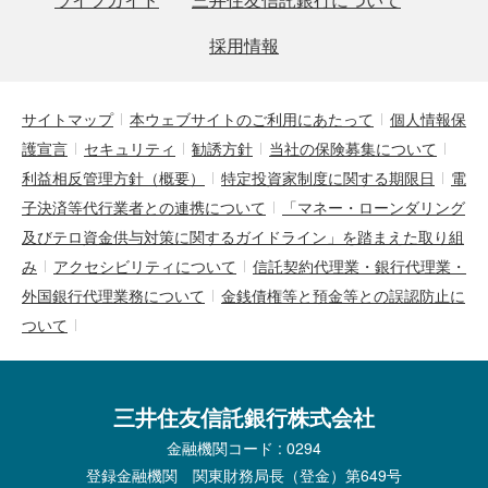
採用情報
サイトマップ
本ウェブサイトのご利用にあたって
個人情報保
護宣言
セキュリティ
勧誘方針
当社の保険募集について
利益相反管理方針（概要）
特定投資家制度に関する期限日
電
子決済等代行業者との連携について
「マネー・ローンダリング
及びテロ資金供与対策に関するガイドライン」を踏まえた取り組
み
アクセシビリティについて
信託契約代理業・銀行代理業・
外国銀行代理業務について
金銭債権等と預金等との誤認防止に
ついて
三井住友信託銀行株式会社
金融機関コード : 0294
登録金融機関 関東財務局長（登金）第649号