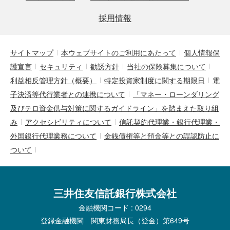
採用情報
サイトマップ
本ウェブサイトのご利用にあたって
個人情報保
護宣言
セキュリティ
勧誘方針
当社の保険募集について
利益相反管理方針（概要）
特定投資家制度に関する期限日
電
子決済等代行業者との連携について
「マネー・ローンダリング
及びテロ資金供与対策に関するガイドライン」を踏まえた取り組
み
アクセシビリティについて
信託契約代理業・銀行代理業・
外国銀行代理業務について
金銭債権等と預金等との誤認防止に
ついて
三井住友信託銀行株式会社
金融機関コード : 0294
登録金融機関 関東財務局長（登金）第649号