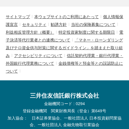
サイトマップ
本ウェブサイトのご利用にあたって
個人情報保
護宣言
セキュリティ
勧誘方針
当社の保険募集について
利益相反管理方針（概要）
特定投資家制度に関する期限日
電
子決済等代行業者との連携について
「マネー・ローンダリング
及びテロ資金供与対策に関するガイドライン」を踏まえた取り組
み
アクセシビリティについて
信託契約代理業・銀行代理業・
外国銀行代理業務について
金銭債権等と預金等との誤認防止に
ついて
三井住友信託銀行株式会社
金融機関コード : 0294
登録金融機関 関東財務局長（登金）第649号
加入協会： 日本証券業協会、一般社団法人 日本投資顧問業協
会、一般社団法人 金融先物取引業協会