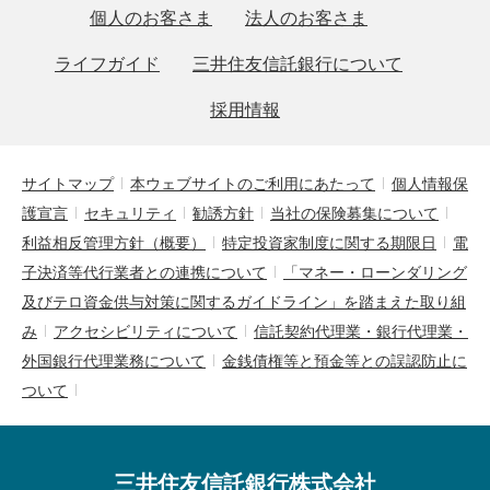
個人のお客さま
法人のお客さま
ライフガイド
三井住友信託銀行について
採用情報
サイトマップ
本ウェブサイトのご利用にあたって
個人情報保
護宣言
セキュリティ
勧誘方針
当社の保険募集について
利益相反管理方針（概要）
特定投資家制度に関する期限日
電
子決済等代行業者との連携について
「マネー・ローンダリング
及びテロ資金供与対策に関するガイドライン」を踏まえた取り組
み
アクセシビリティについて
信託契約代理業・銀行代理業・
外国銀行代理業務について
金銭債権等と預金等との誤認防止に
ついて
三井住友信託銀行株式会社