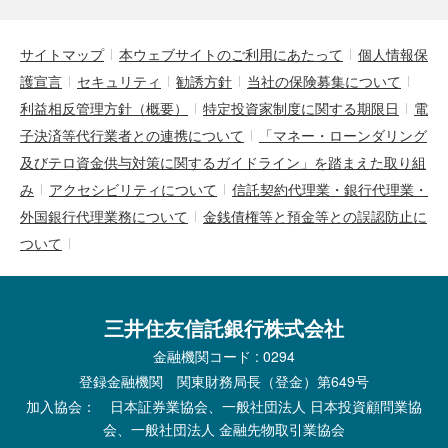
サイトマップ
本ウェブサイトのご利用にあたって
個人情報保
護宣言
セキュリティ
勧誘方針
当社の保険募集について
利益相反管理方針（概要）
特定投資家制度に関する期限日
電
子決済等代行業者との連携について
「マネー・ローンダリング
及びテロ資金供与対策に関するガイドライン」を踏まえた取り組
み
アクセシビリティについて
信託契約代理業・銀行代理業・
外国銀行代理業務について
金銭債権等と預金等との誤認防止に
ついて
三井住友信託銀行株式会社
金融機関コード : 0294
登録金融機関 関東財務局長（登金）第649号
加入協会： 日本証券業協会、一般社団法人 日本投資顧問業協
会、一般社団法人 金融先物取引業協会