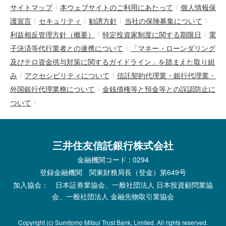
サイトマップ
本ウェブサイトのご利用にあたって
個人情報保
護宣言
セキュリティ
勧誘方針
当社の保険募集について
利益相反管理方針（概要）
特定投資家制度に関する期限日
電
子決済等代行業者との連携について
「マネー・ローンダリング
及びテロ資金供与対策に関するガイドライン」を踏まえた取り組
み
アクセシビリティについて
信託契約代理業・銀行代理業・
外国銀行代理業務について
金銭債権等と預金等との誤認防止に
ついて
三井住友信託銀行株式会社
金融機関コード : 0294
登録金融機関 関東財務局長（登金）第649号
加入協会： 日本証券業協会、一般社団法人 日本投資顧問業協
会、一般社団法人 金融先物取引業協会
Copyright (c) Sumitomo Mitsui Trust Bank, Limited. All rights reserved.