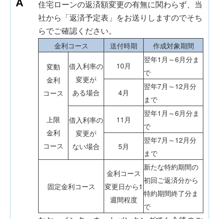
住宅ローンの返済額変更の有無に関わらず、当
社から「返済予定表」をお送りしますのでそち
らでご確認ください。
金利コース
送付時期
作成対象期間
翌年1月～6月分ま
10月
借入利率の
変動
で
変更が
金利
翌年7月～12月分
ある場合
4月
コース
まで
翌年1月～6月分ま
上限
11月
借入利率の
で
金利
変更が
翌年7月～12月分
コース
ない場合
5月
まで
新たな特約期間の
金利コース
初回ご返済分から
固定金利コース
変更日から1
特約期間終了分ま
週間程度
で