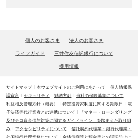
個人のお客さま
法人のお客さま
ライフガイド
三井住友信託銀行について
採用情報
サイトマップ
本ウェブサイトのご利用にあたって
個人情報保
護宣言
セキュリティ
勧誘方針
当社の保険募集について
利益相反管理方針（概要）
特定投資家制度に関する期限日
電
子決済等代行業者との連携について
「マネー・ローンダリング
及びテロ資金供与対策に関するガイドライン」を踏まえた取り組
み
アクセシビリティについて
信託契約代理業・銀行代理業・
外国銀行代理業務について
金銭債権等と預金等との誤認防止に