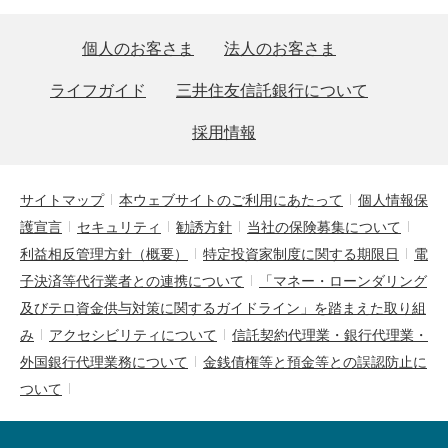
個人のお客さま
法人のお客さま
ライフガイド
三井住友信託銀行について
採用情報
サイトマップ
本ウェブサイトのご利用にあたって
個人情報保
護宣言
セキュリティ
勧誘方針
当社の保険募集について
利益相反管理方針（概要）
特定投資家制度に関する期限日
電
子決済等代行業者との連携について
「マネー・ローンダリング
及びテロ資金供与対策に関するガイドライン」を踏まえた取り組
み
アクセシビリティについて
信託契約代理業・銀行代理業・
外国銀行代理業務について
金銭債権等と預金等との誤認防止に
ついて