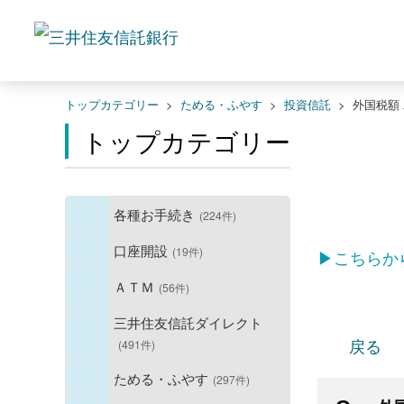
トップカテゴリー
>
ためる・ふやす
>
投資信託
>
外国税額
トップカテゴリー
各種お手続き
(224件)
口座開設
(19件)
▶こちらか
ＡＴＭ
(56件)
三井住友信託ダイレクト
戻る
(491件)
ためる・ふやす
(297件)