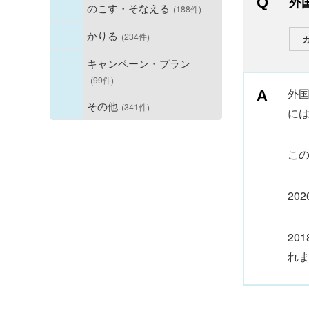
外
のこす・そなえる
(188件)
かりる
(234件)
キャンペーン・プラン
(99件)
外
その他
(341件)
に
こ
20
20
れ