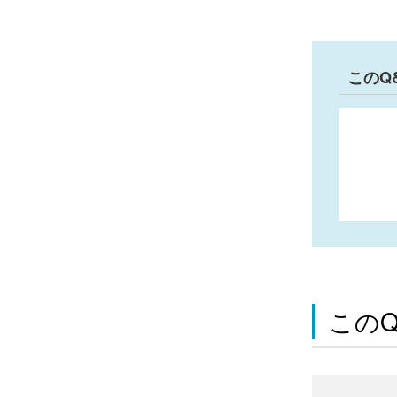
このQ
この