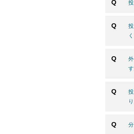
投
投
く
外
す
投
り
分