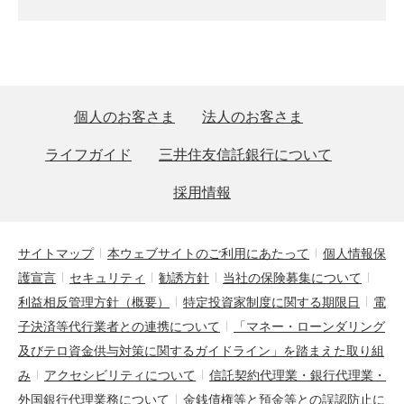
個人のお客さま
法人のお客さま
ライフガイド
三井住友信託銀行について
採用情報
サイトマップ
本ウェブサイトのご利用にあたって
個人情報保
護宣言
セキュリティ
勧誘方針
当社の保険募集について
利益相反管理方針（概要）
特定投資家制度に関する期限日
電
子決済等代行業者との連携について
「マネー・ローンダリング
及びテロ資金供与対策に関するガイドライン」を踏まえた取り組
み
アクセシビリティについて
信託契約代理業・銀行代理業・
外国銀行代理業務について
金銭債権等と預金等との誤認防止に