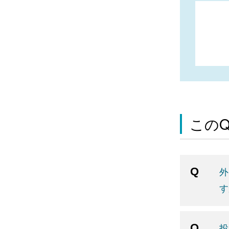
この
外
す
投