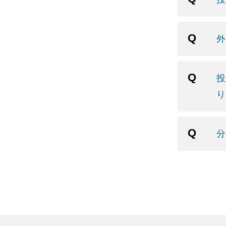
外
投
り
分