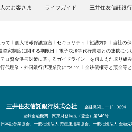
人のお客さま
ライフガイド
三井住友信託銀行
たって
個人情報保護宣言
セキュリティ
勧誘方針
当社の保
投資家制度に関する期限日
電子決済等代行業者との連携につ
びテロ資金供与対策に関するガイドライン」を踏まえた取り組
銀行代理業・外国銀行代理業務について
金銭債権等と預金等と
三井住友信託銀行株式会社
金融機関コード : 0294
登録金融機関 関東財務局長（登金）第649号
 日本証券業協会、一般社団法人 資産運用業協会、一般社団法人 金融先