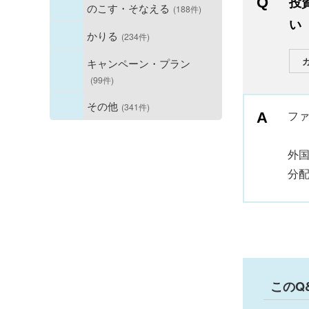
投
のこす・そなえる
(188件)
い
かりる
(234件)
キャンペーン・プラン
(99件)
その他
(341件)
フ
外
分
このQ