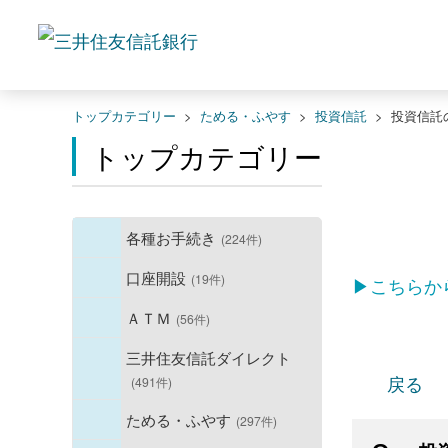
トップカテゴリー
>
ためる・ふやす
>
投資信託
>
投資信託
トップカテゴリー
各種お手続き
(224件)
口座開設
(19件)
▶こちらか
ＡＴＭ
(56件)
三井住友信託ダイレクト
戻る
(491件)
ためる・ふやす
(297件)