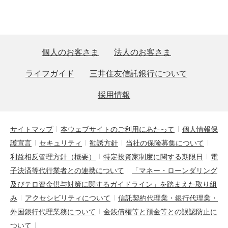
個人のお客さま
法人のお客さま
ライフガイド
三井住友信託銀行について
採用情報
サイトマップ
本ウェブサイトのご利用にあたって
個人情報保
護宣言
セキュリティ
勧誘方針
当社の保険募集について
利益相反管理方針（概要）
特定投資家制度に関する期限日
電
子決済等代行業者との連携について
「マネー・ローンダリング
及びテロ資金供与対策に関するガイドライン」を踏まえた取り組
み
アクセシビリティについて
信託契約代理業・銀行代理業・
外国銀行代理業務について
金銭債権等と預金等との誤認防止に
ついて