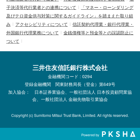
子決済等代行業者との連携について
「マネー・ローンダリング
及びテロ資金供与対策に関するガイドライン」を踏まえた取り組
み
アクセシビリティについて
信託契約代理業・銀行代理業・
外国銀行代理業務について
金銭債権等と預金等との誤認防止に
ついて
三井住友信託銀行株式会社
金融機関コード : 0294
登録金融機関 関東財務局長（登金）第649号
加入協会： 日本証券業協会、一般社団法人 日本投資顧問業協
会、一般社団法人 金融先物取引業協会
Copyright (c) Sumitomo Mitsui Trust Bank, Limited. All rights reserved.
Powered by