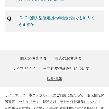
iDeCo(個人型確定拠出年金)は誰でも加入で
きますか
個人のお客さま
法人のお客さま
ライフガイド
三井住友信託銀行について
採用情報
サイトマップ
本ウェブサイトのご利用にあたって
個人情報保
護宣言
セキュリティ
勧誘方針
当社の保険募集について
利益相反管理方針（概要）
特定投資家制度に関する期限日
電