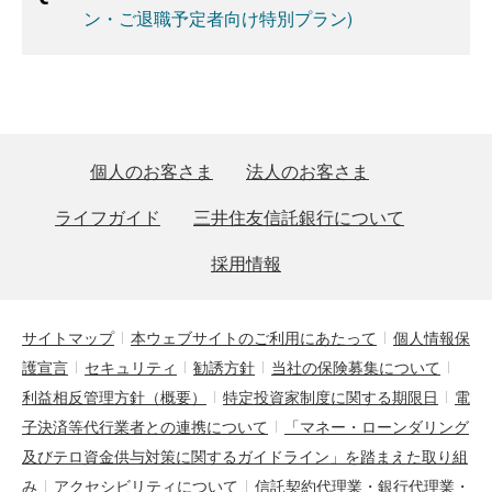
ン・ご退職予定者向け特別プラン)
個人のお客さま
法人のお客さま
ライフガイド
三井住友信託銀行について
採用情報
サイトマップ
本ウェブサイトのご利用にあたって
個人情報保
護宣言
セキュリティ
勧誘方針
当社の保険募集について
利益相反管理方針（概要）
特定投資家制度に関する期限日
電
子決済等代行業者との連携について
「マネー・ローンダリング
及びテロ資金供与対策に関するガイドライン」を踏まえた取り組
み
アクセシビリティについて
信託契約代理業・銀行代理業・