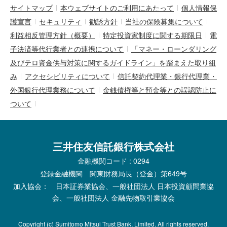
サイトマップ
本ウェブサイトのご利用にあたって
個人情報保
護宣言
セキュリティ
勧誘方針
当社の保険募集について
利益相反管理方針（概要）
特定投資家制度に関する期限日
電
子決済等代行業者との連携について
「マネー・ローンダリング
及びテロ資金供与対策に関するガイドライン」を踏まえた取り組
み
アクセシビリティについて
信託契約代理業・銀行代理業・
外国銀行代理業務について
金銭債権等と預金等との誤認防止に
ついて
三井住友信託銀行株式会社
金融機関コード : 0294
登録金融機関 関東財務局長（登金）第649号
加入協会： 日本証券業協会、一般社団法人 日本投資顧問業協
会、一般社団法人 金融先物取引業協会
Copyright (c) Sumitomo Mitsui Trust Bank, Limited. All rights reserved.