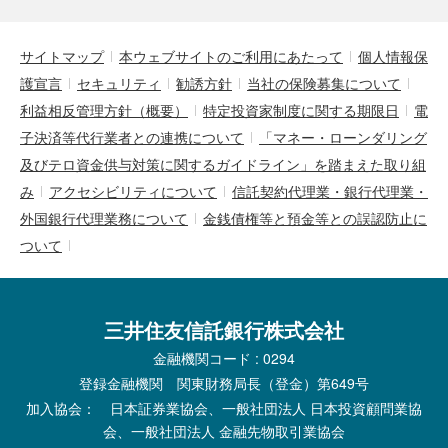
サイトマップ
本ウェブサイトのご利用にあたって
個人情報保
護宣言
セキュリティ
勧誘方針
当社の保険募集について
利益相反管理方針（概要）
特定投資家制度に関する期限日
電
子決済等代行業者との連携について
「マネー・ローンダリング
及びテロ資金供与対策に関するガイドライン」を踏まえた取り組
み
アクセシビリティについて
信託契約代理業・銀行代理業・
外国銀行代理業務について
金銭債権等と預金等との誤認防止に
ついて
三井住友信託銀行株式会社
金融機関コード : 0294
登録金融機関 関東財務局長（登金）第649号
加入協会： 日本証券業協会、一般社団法人 日本投資顧問業協
会、一般社団法人 金融先物取引業協会