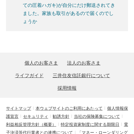
ての圧着ハガキ)が自分にだけ郵送されてき
ました。家族も取引があるので届くのでし
ょうか
個人のお客さま
法人のお客さま
ライフガイド
三井住友信託銀行について
採用情報
サイトマップ
本ウェブサイトのご利用にあたって
個人情報保
護宣言
セキュリティ
勧誘方針
当社の保険募集について
利益相反管理方針（概要）
特定投資家制度に関する期限日
電
子決済等代行業者との連携について
「マネー・ローンダリング