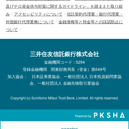
及びテロ資金供与対策に関するガイドライン」を踏まえた取り組
み
アクセシビリティについて
信託契約代理業・銀行代理業・
外国銀行代理業務について
金銭債権等と預金等との誤認防止に
ついて
三井住友信託銀行株式会社
金融機関コード : 0294
登録金融機関 関東財務局長（登金）第649号
加入協会： 日本証券業協会、一般社団法人 日本投資顧問業協
会、一般社団法人 金融先物取引業協会
Copyright (c) Sumitomo Mitsui Trust Bank, Limited. All rights reserved.
Powered by
pagetop