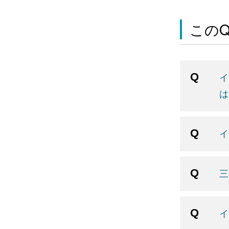
この
イ
は
イ
三
イ