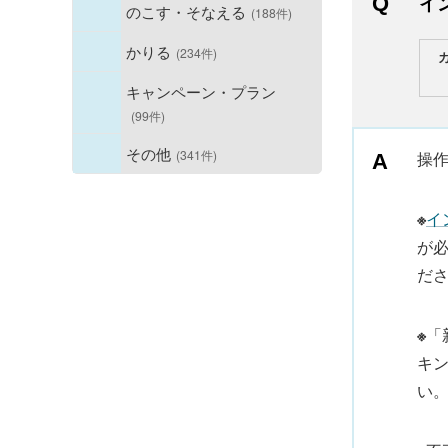
イ
のこす・そなえる
(188件)
かりる
(234件)
キャンペーン・プラン
(99件)
その他
(341件)
操
※
イ
が
だ
※
「
キ
い