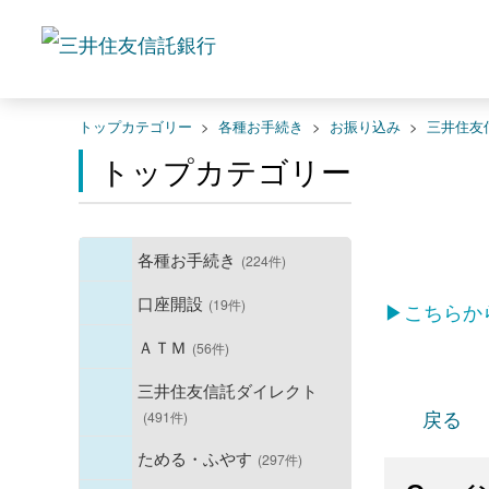
トップカテゴリー
>
各種お手続き
>
お振り込み
>
三井住友
トップカテゴリー
各種お手続き
(224件)
口座開設
(19件)
▶こちらか
ＡＴＭ
(56件)
三井住友信託ダイレクト
戻る
(491件)
ためる・ふやす
(297件)