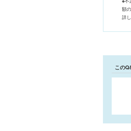
※
不
額の
詳
このQ