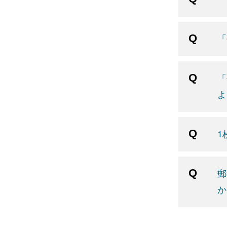
「
「
よ
1
郵
か