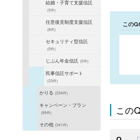
結婚・子育て支援信託
(5件)
任意後見制度支援信託
このQ
(8件)
セキュリティ型信託
(5件)
じぶん年金信託
(5件)
民事信託サポート
(33件)
かりる
(234件)
キャンペーン・プラン
この
(99件)
その他
(341件)
「