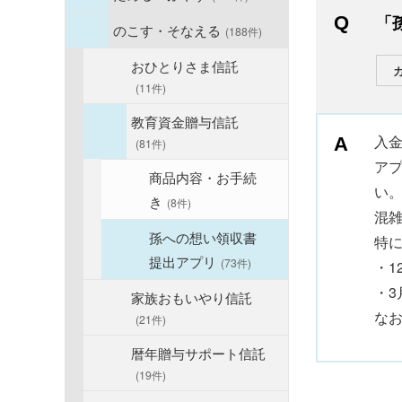
「
のこす・そなえる
(188件)
おひとりさま信託
(11件)
教育資金贈与信託
入
(81件)
ア
商品内容・お手続
い
き
(8件)
混
孫への想い領収書
特
提出アプリ
(73件)
・1
・3
家族おもいやり信託
な
(21件)
暦年贈与サポート信託
(19件)