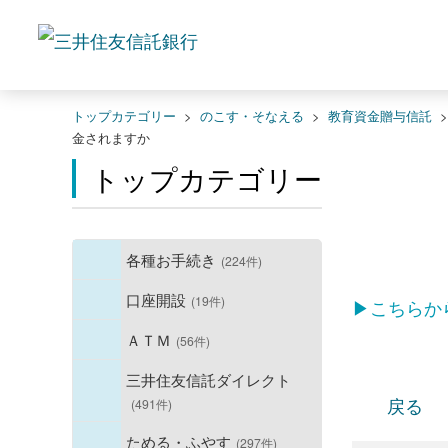
トップカテゴリー
>
のこす・そなえる
>
教育資金贈与信託
金されますか
トップカテゴリー
各種お手続き
(224件)
口座開設
(19件)
▶こちらか
ＡＴＭ
(56件)
三井住友信託ダイレクト
戻る
(491件)
ためる・ふやす
(297件)