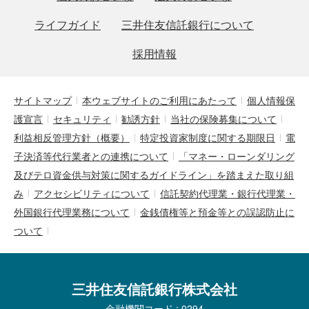
ライフガイド
三井住友信託銀行について
採用情報
サイトマップ
本ウェブサイトのご利用にあたって
個人情報保
護宣言
セキュリティ
勧誘方針
当社の保険募集について
利益相反管理方針（概要）
特定投資家制度に関する期限日
電
子決済等代行業者との連携について
「マネー・ローンダリング
及びテロ資金供与対策に関するガイドライン」を踏まえた取り組
み
アクセシビリティについて
信託契約代理業・銀行代理業・
外国銀行代理業務について
金銭債権等と預金等との誤認防止に
ついて
三井住友信託銀行株式会社
金融機関コード : 0294