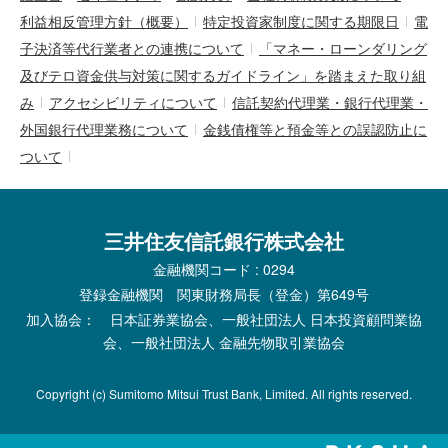
利益相反管理方針（概要）
特定投資家制度に関する期限日
電
子決済等代行業者との連携について
「マネー・ローンダリング
及びテロ資金供与対策に関するガイドライン」を踏まえた取り組
み
アクセシビリティについて
信託契約代理業・銀行代理業・
外国銀行代理業務について
金銭債権等と預金等との誤認防止に
ついて
三井住友信託銀行株式会社
金融機関コード : 0294
登録金融機関 関東財務局長（登金）第649号
加入協会： 日本証券業協会、一般社団法人 日本投資顧問業協
会、一般社団法人 金融先物取引業協会
Copyright (c) Sumitomo Mitsui Trust Bank, Limited. All rights reserved.