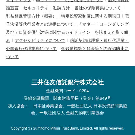
護宣言
セキュリティ
勧誘方針
当社の保険募集について
利益相反管理方針（概要）
特定投資家制度に関する期限日
電
子決済等代行業者との連携について
「マネー・ローンダリング
及びテロ資金供与対策に関するガイドライン」を踏まえた取り組
み
アクセシビリティについて
信託契約代理業・銀行代理業・
外国銀行代理業務について
金銭債権等と預金等との誤認防止に
ついて
三井住友信託銀行株式会社
金融機関コード : 0294
登録金融機関 関東財務局長（登金）第649号
加入協会： 日本証券業協会、一般社団法人 日本投資顧問業協
会、一般社団法人 金融先物取引業協会
Copyright (c) Sumitomo Mitsui Trust Bank, Limited. All rights reserved.