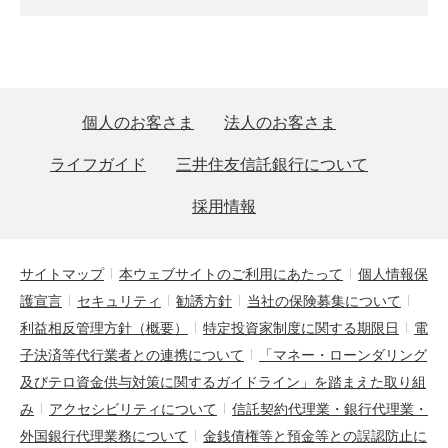
個人のお客さま
法人のお客さま
ライフガイド
三井住友信託銀行について
採用情報
サイトマップ
本ウェブサイトのご利用にあたって
個人情報保
護宣言
セキュリティ
勧誘方針
当社の保険募集について
利益相反管理方針（概要）
特定投資家制度に関する期限日
電
子決済等代行業者との連携について
「マネー・ローンダリング
及びテロ資金供与対策に関するガイドライン」を踏まえた取り組
み
アクセシビリティについて
信託契約代理業・銀行代理業・
外国銀行代理業務について
金銭債権等と預金等との誤認防止に