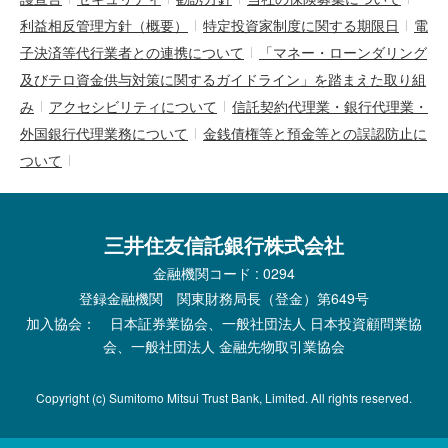
利益相反管理方針（概要）
特定投資家制度に関する期限日
電
子決済等代行業者との連携について
「マネー・ローンダリング
及びテロ資金供与対策に関するガイドライン」を踏まえた取り組
み
アクセシビリティについて
信託契約代理業・銀行代理業・
外国銀行代理業務について
金銭債権等と預金等との誤認防止に
ついて
三井住友信託銀行株式会社
金融機関コード : 0294
登録金融機関 関東財務局長（登金）第649号
加入協会： 日本証券業協会、一般社団法人 日本投資顧問業協
会、一般社団法人 金融先物取引業協会
Copyright (c) Sumitomo Mitsui Trust Bank, Limited. All rights reserved.