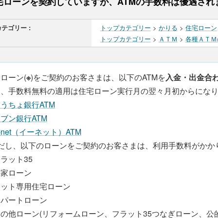
宅ローンを契約していますが、ATMの手数料は優遇され
カテゴリー :
トップカテゴリー
>
かりる
>
住宅ローン
トップカテゴリー
>
ＡＴＭ
>
各種ＡＴＭ
ローン(
※
)をご契約のお客さまは、以下のATMを
入金・出金合
お、手数料無料の適用は住宅ローン実行月の翌々月初からにな
うちょ銀行ATM
ブン銀行ATM
-net（イーネット）ATM
だし、以下のローンをご契約のお客さまは、利用手数料がかか
ラット35
持家ローン
ネット専用住宅ローン
アパートローン
その他ローン(リフォームローン、フラット35つなぎローン、