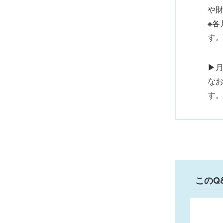
や
※
各
す
▶
な
す
このQ