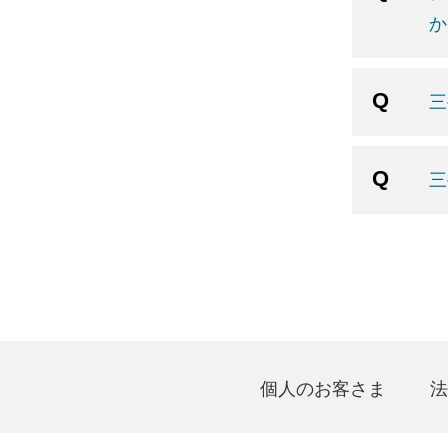
か
三
三
個人のお客さま
法