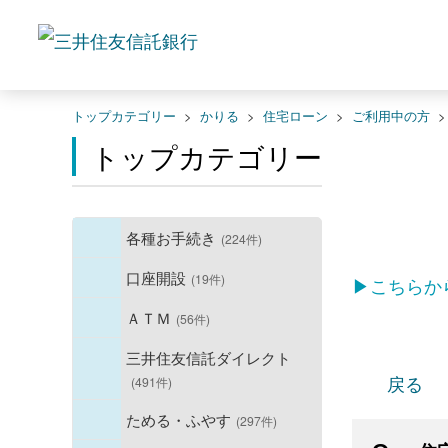
トップカテゴリー
>
かりる
>
住宅ローン
>
ご利用中の方
トップカテゴリー
各種お手続き
(224件)
口座開設
(19件)
▶こちらか
ＡＴＭ
(56件)
三井住友信託ダイレクト
戻る
(491件)
ためる・ふやす
(297件)