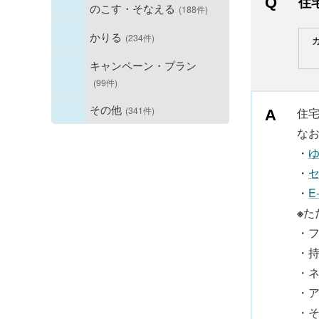
住
のこす・そなえる
(188件)
かりる
(234件)
キャンペーン・プラン
(99件)
その他
(341件)
住宅
な
・
ゆ
・
セ
・
E
※
た
・フ
・
・
・
・