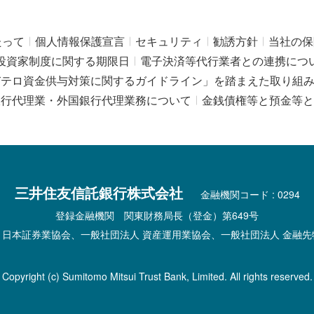
たって
個人情報保護宣言
セキュリティ
勧誘方針
当社の保
投資家制度に関する期限日
電子決済等代行業者との連携につ
びテロ資金供与対策に関するガイドライン」を踏まえた取り組
銀行代理業・外国銀行代理業務について
金銭債権等と預金等と
三井住友信託銀行株式会社
金融機関コード : 0294
登録金融機関 関東財務局長（登金）第649号
 日本証券業協会、一般社団法人 資産運用業協会、一般社団法人 金融先
Copyright (c) Sumitomo Mitsui Trust Bank, Limited. All rights reserved.