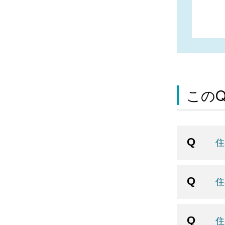
この
住
住
住