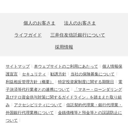
個人のお客さま
法人のお客さま
ライフガイド
三井住友信託銀行について
採用情報
サイトマップ
本ウェブサイトのご利用にあたって
個人情報保
護宣言
セキュリティ
勧誘方針
当社の保険募集について
利益相反管理方針（概要）
特定投資家制度に関する期限日
電
子決済等代行業者との連携について
「マネー・ローンダリング
及びテロ資金供与対策に関するガイドライン」を踏まえた取り組
み
アクセシビリティについて
信託契約代理業・銀行代理業・
外国銀行代理業務について
金銭債権等と預金等との誤認防止に
ついて