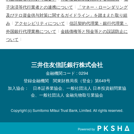
子決済等代行業者との連携について
「マネー・ローンダリング
及びテロ資金供与対策に関するガイドライン」を踏まえた取り組
み
アクセシビリティについて
信託契約代理業・銀行代理業・
外国銀行代理業務について
金銭債権等と預金等との誤認防止に
ついて
三井住友信託銀行株式会社
金融機関コード : 0294
登録金融機関 関東財務局長（登金）第649号
加入協会： 日本証券業協会、一般社団法人 日本投資顧問業協
会、一般社団法人 金融先物取引業協会
Copyright (c) Sumitomo Mitsui Trust Bank, Limited. All rights reserved.
Powered by