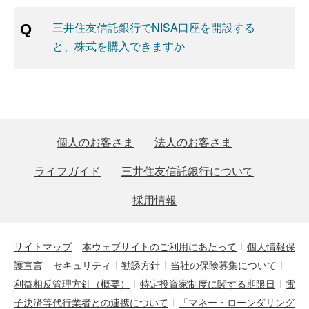
三井住友信託銀行でNISA口座を開設する
と、株式を購入できますか
個人のお客さま
法人のお客さま
ライフガイド
三井住友信託銀行について
採用情報
サイトマップ
本ウェブサイトのご利用にあたって
個人情報保
護宣言
セキュリティ
勧誘方針
当社の保険募集について
利益相反管理方針（概要）
特定投資家制度に関する期限日
電
子決済等代行業者との連携について
「マネー・ローンダリング