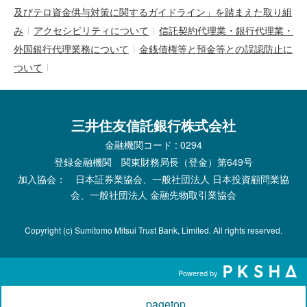
及びテロ資金供与対策に関するガイドライン」を踏まえた取り組
み
アクセシビリティについて
信託契約代理業・銀行代理業・
外国銀行代理業務について
金銭債権等と預金等との誤認防止に
ついて
三井住友信託銀行株式会社
金融機関コード : 0294
登録金融機関 関東財務局長（登金）第649号
加入協会： 日本証券業協会、一般社団法人 日本投資顧問業協
会、一般社団法人 金融先物取引業協会
Copyright (c) Sumitomo Mitsui Trust Bank, Limited. All rights reserved.
Powered by
pagetop