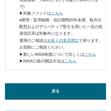
で)
▶対象ファンドは
こちら
※
整理・監理銘柄、信託期間20年未満、毎月分
配型およびデリバティブ取引を用いた一定の投
資信託等は対象外になります。
運用のご相談は
お近くの支店窓口
で承ります。
お気軽にご相談ください。
▶新しいNISA制度について詳しくは
こちら
▶NISA口座の開設方法は
こちら
戻る