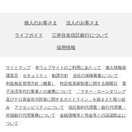
個人のお客さま
法人のお客さま
ライフガイド
三井住友信託銀行について
採用情報
サイトマップ
本ウェブサイトのご利用にあたって
個人情報保
護宣言
セキュリティ
勧誘方針
当社の保険募集について
利益相反管理方針（概要）
特定投資家制度に関する期限日
電
子決済等代行業者との連携について
「マネー・ローンダリング
及びテロ資金供与対策に関するガイドライン」を踏まえた取り組
み
アクセシビリティについて
信託契約代理業・銀行代理業・
外国銀行代理業務について
金銭債権等と預金等との誤認防止に
ついて