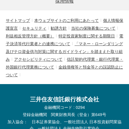
採用情報
サイトマップ
本ウェブサイトのご利用にあたって
個人情報保
護宣言
セキュリティ
勧誘方針
当社の保険募集について
利益相反管理方針（概要）
特定投資家制度に関する期限日
電
子決済等代行業者との連携について
「マネー・ローンダリング
及びテロ資金供与対策に関するガイドライン」を踏まえた取り組
み
アクセシビリティについて
信託契約代理業・銀行代理業・
外国銀行代理業務について
金銭債権等と預金等との誤認防止に
ついて
三井住友信託銀行株式会社
金融機関コード : 0294
登録金融機関 関東財務局長（登金）第649号
加入協会： 日本証券業協会、一般社団法人 日本投資顧問業協
会、一般社団法人 金融先物取引業協会