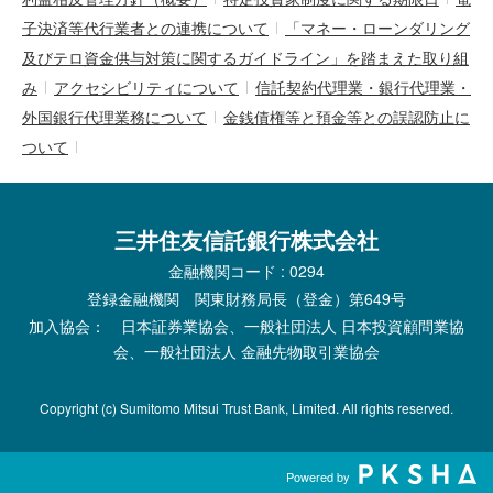
子決済等代行業者との連携について
「マネー・ローンダリング
及びテロ資金供与対策に関するガイドライン」を踏まえた取り組
み
アクセシビリティについて
信託契約代理業・銀行代理業・
外国銀行代理業務について
金銭債権等と預金等との誤認防止に
ついて
三井住友信託銀行株式会社
金融機関コード : 0294
登録金融機関 関東財務局長（登金）第649号
加入協会： 日本証券業協会、一般社団法人 日本投資顧問業協
会、一般社団法人 金融先物取引業協会
Copyright (c) Sumitomo Mitsui Trust Bank, Limited. All rights reserved.
Powered by